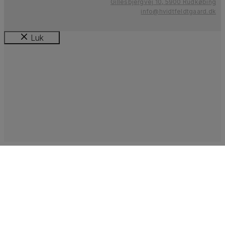
Gillesbjergvej 10, 5900 Rudkøbing
info@hvidtfeldtgaard.dk
Luk