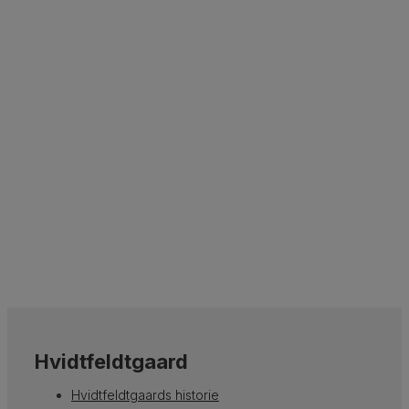
Se mere om os
Hvidtfeldtgaard
Hvidtfeldtgaard​s historie