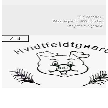
(+45) 20 65 62 63
Gillesbjergvej 10, 5900 Rudkøbing
info@hvidtfeldtgaard.dk
Luk