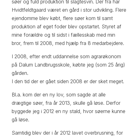
søer og fuld produktion til slagtesvin. Der fra har
Hvidtfeldtgaard været en gård i stor udvikling. Flere
ejendomme blev købt, flere søer kom til samt
produktion af eget foder blev opstartet. Styret af
mine forældre og til sidst i fællesskab med min
bror, frem til 2008, med hjælp fra 8 medarbejdere.
I 2008, efter endt uddannelse som agrarøkonom
på Dalum Landbrugsskole, købte jeg (som 25 årig)
gården.
I den tid der er gået siden 2008 er der sket meget.
Bl.a. kom der en ny lov, som sagde at alle
drægtige søer, fra år 2013, skulle gå løse. Derfor
byggede jeg i 2012 en ny stald, hvor søerne kunne
gå løse.
Samtidig blev der i år 2012 lavet overbrusning, for