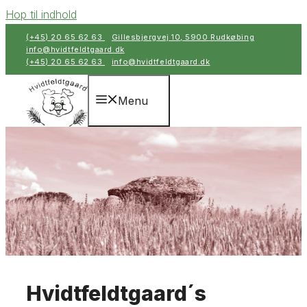
Hop til indhold
(+45) 20 65 62 63
Gillesbjergvej 10, 5900 Rudkøbing
info@hvidtfeldtgaard.dk
(+45) 20 65 62 63
info@hvidtfeldtgaard.dk
Menu
Hvidtfeldtgaard´s