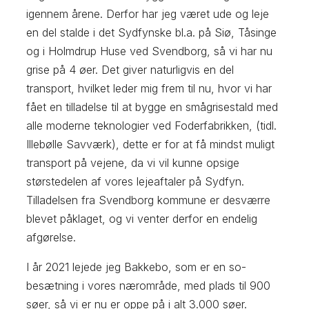
igennem årene. Derfor har jeg været ude og leje
en del stalde i det Sydfynske bl.a. på Siø, Tåsinge
og i Holmdrup Huse ved Svendborg, så vi har nu
grise på 4 øer. Det giver naturligvis en del
transport, hvilket leder mig frem til nu, hvor vi har
fået en tilladelse til at bygge en smågrisestald med
alle moderne teknologier ved Foderfabrikken, (tidl.
Illebølle Savværk), dette er for at få mindst muligt
transport på vejene, da vi vil kunne opsige
størstedelen af vores lejeaftaler på Sydfyn.
Tilladelsen fra Svendborg kommune er desværre
blevet påklaget, og vi venter derfor en endelig
afgørelse.
I år 2021 lejede jeg Bakkebo, som er en so-
besætning i vores nærområde, med plads til 900
søer, så vi er nu er oppe på i alt 3.000 søer.